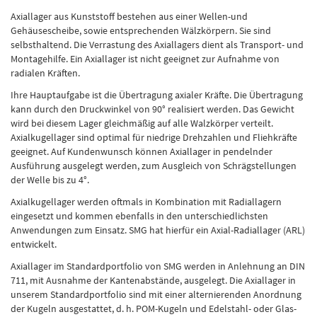
Axiallager aus Kunststoff bestehen aus einer Wellen-und
Gehäusescheibe, sowie entsprechenden Wälzkörpern. Sie sind
selbsthaltend. Die Verrastung des Axiallagers dient als Transport- und
Montagehilfe. Ein Axiallager ist nicht geeignet zur Aufnahme von
radialen Kräften.
Ihre Hauptaufgabe ist die Übertragung axialer Kräfte. Die Übertragung
kann durch den Druckwinkel von 90° realisiert werden. Das Gewicht
wird bei diesem Lager gleichmäßig auf alle Walzkörper verteilt.
Axialkugellager sind optimal für niedrige Drehzahlen und Fliehkräfte
geeignet. Auf Kundenwunsch können Axiallager in pendelnder
Ausführung ausgelegt werden, zum Ausgleich von Schrägstellungen
der Welle bis zu 4°.
Axialkugellager werden oftmals in Kombination mit Radiallagern
eingesetzt und kommen ebenfalls in den unterschiedlichsten
Anwendungen zum Einsatz. SMG hat hierfür ein Axial-Radiallager (ARL)
entwickelt.
Axiallager im Standardportfolio von SMG werden in Anlehnung an DIN
711, mit Ausnahme der Kantenabstände, ausgelegt. Die Axiallager in
unserem Standardportfolio sind mit einer alternierenden Anordnung
der Kugeln ausgestattet, d. h. POM-Kugeln und Edelstahl- oder Glas-